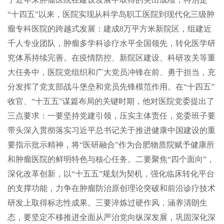
“十四五”以来，医院实现从科学岛职工医院到现代化三级肿
瘤专科医院的跨越式发展：建成8万平方米新院区，组建近
千人专业团队，肿瘤多学科诊疗水平全国领先，转化医学研
究体系持续完善。在疫情防控、新院区建设、科研攻关等重
大任务中，医院党组织和广大党员冲锋在前、勇于担当，充
分发挥了党支部战斗堡垒和党员先锋模范作用。在“十四五”
收官、“十五五”谋篇布局的关键时期，他对医院党委提出了
三点要求：一要坚持党建引领，压实主体责任，党委班子要
带头深入贯彻落实习近平总书记关于推进健康中国建设的重
要指示批示精神，将“医研融合”作为合肥物质院赋予健康所
和肿瘤医院的鲜明特色与核心任务。二要聚焦“四个面向”，
深化改革创新，以“十五五”规划为契机，强化临床转化平台
的支撑功能，力争在肿瘤防治原创理论突破和前沿诊疗技术
研发上取得标志性成果。三要淬炼过硬作风，涵养清朗生
态，要坚定不移推进全面从严治党向纵深发展，巩固深化深