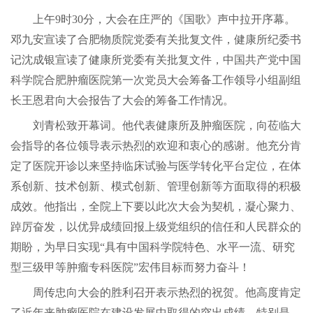
上午9时30分，大会在庄严的《国歌》声中拉开序幕。
邓九安宣读了合肥物质院党委有关批复文件，健康所纪委书
记沈成银宣读了健康所党委有关批复文件，中国共产党中国
科学院合肥肿瘤医院第一次党员大会筹备工作领导小组副组
长王恩君向大会报告了大会的筹备工作情况。
刘青松致开幕词。他代表健康所及肿瘤医院，向莅临大
会指导的各位领导表示热烈的欢迎和衷心的感谢。他充分肯
定了医院开诊以来坚持临床试验与医学转化平台定位，在体
系创新、技术创新、模式创新、管理创新等方面取得的积极
成效。他指出，全院上下要以此次大会为契机，凝心聚力、
踔厉奋发，以优异成绩回报上级党组织的信任和人民群众的
期盼，为早日实现“具有中国科学院特色、水平一流、研究
型三级甲等肿瘤专科医院”宏伟目标而努力奋斗！
周传忠向大会的胜利召开表示热烈的祝贺。他高度肯定
了近年来肿瘤医院在建设发展中取得的突出成绩，特别是