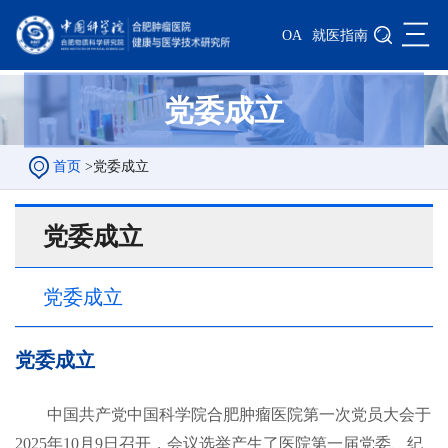
三
OA
就医指南
党委成立
首页
>
党委成立
党委成立
党委成立
党委成立
中国共产党
中国科学院合肥肿瘤医院
第一次
党员
大会于
2025年10月9日召开，
会议选举产生了
医院第
一届党委、纪