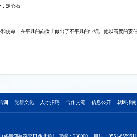
骨，定心石。
心和使命，在平凡的岗位上做出了不平凡的业绩。
他
以高度的责
培训
党群文化
人才招聘
合作交流
信息公开
就医指南
交口西北角） 邮编：230000 电话：0551-65595111 邮箱：ho