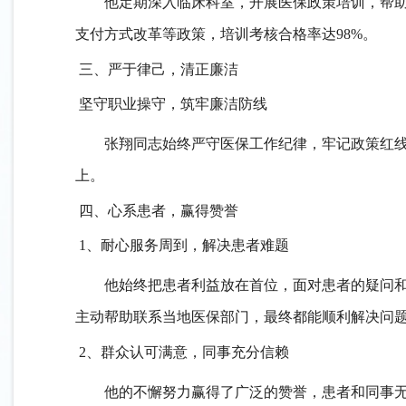
他
定期深入临床科室，开展医保政策培训，帮
支付方式改革等政策，培训考核合格率达98%。
三、严于律己，清正廉洁
坚守职业操守，筑牢廉洁防线
张翔
同志始终严守医保工作纪律，
牢记政策红
上。
四、心系患者，赢得赞誉
1、耐心服务周到，解决患者难题
他
始终把患者利益放在首位，面对患者的疑问
主动帮助联系当地医保部门，最终
都能
顺利解决问
2、群众认可满意，同事充分信赖
他的不懈努力赢得了广泛的赞誉，患者和同事