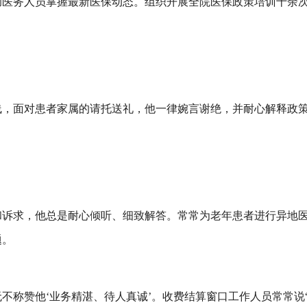
助医务人员掌握最新医保动态。组织开展全院医保政策培训十余
线，
面对患者家属的
请托送礼
，
他
一律婉言谢绝，并耐心解释政
和诉求，
他
总是耐心倾听、细致解答。
常常为
老年患者
进行异地
题。
无不称赞他
‘业务精湛、待人真诚’。收费结算窗口工作人员常常说