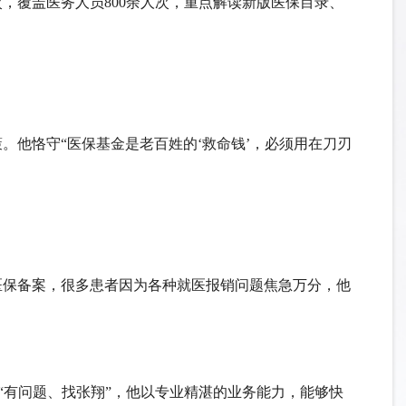
次，覆盖医务人员
800余人次，重点解读新版医保目录、
策。
他恪守
“医保基金是老百姓的‘救命钱’，必须用在刀刃
医保备案，很多患者因为各种
就医报销问题焦急万分，
他
“有问题、找张翔”，他以专业精湛的业务能力，能够快