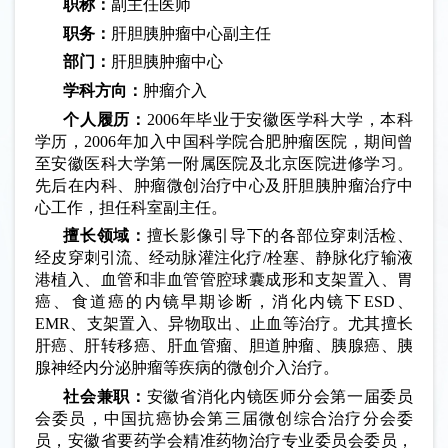
职称：
副主任医师
职务：
肝胆胰肿瘤中心副主任
部门：
肝胆胰肿瘤中心
学科方向：
肿瘤介入
个人履历：
2006年毕业于安徽医学科大学，本科
学历，2006年加入中国科学院合肥肿瘤医院，期间曾
至安徽医科大学第一附属医院及北京医院进修学习。
先后在内科、肿瘤微创治疗中心及肝胆胰肿瘤治疗中
心工作，担任科室副主任。
擅长领域：
擅长影像引导下的各部位穿刺活检、
经皮穿刺引流、经动脉灌注化疗
/栓塞、静脉化疗输液
港植入、血管和非血管管腔球囊成形和支架置入、胃
癌、食道癌的内镜早期诊断，消化内镜下ESD、
EMR、支架置入、异物取出、止血等治疗。尤其擅长
肝癌、肝转移癌、肝血管瘤、胆道肿瘤、胰腺癌、胰
腺神经内分泌肿瘤等疾病的微创介入治疗。
社会兼职：
安徽省消化内镜医师分会第一届委员
会委员，中国抗癌协会第三届微创综合治疗分会委
员，安徽省要药学会精准药物治疗专业委员会委员，