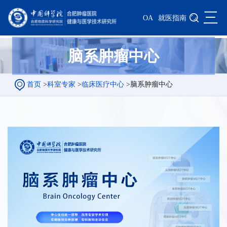
三
OA
就医指南
脑系肿瘤中心
首页
>
科室专家
>
临床医疗中心
>
脑系肿瘤中心