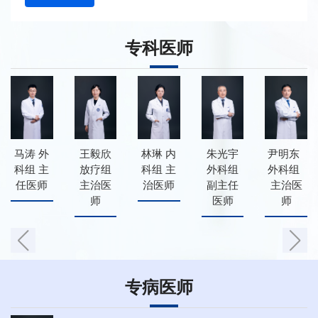
专科医师
马涛 外
王毅欣
林琳 内
朱光宇
尹明东
科组 主
放疗组
科组 主
外科组
外科组
任医师
主治医
治医师
副主任
主治医
师
医师
师
专病医师