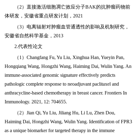
（
2）直接激活细胞凋亡效应分子BAK的抗肿瘤药物前
体研发，安徽省重点研发计划，2021
（
3）电离辐射对肿瘤血管通透性的影响及机制研究，
安徽省自然科学基金，2013
2.代表性论文
（
1）Changfang Fu, Yu Liu, Xinghua Han, Yueyin Pan,
Hongqiang Wang, Hongzhi Wang, Haiming Dai, Wulin Yang. An
immune-associated genomic signature effectively predicts
pathologic complete response to neoadjuvant paclitaxel and
anthracycline-based chemotherapy in breast cancer. Frontiers In
Immunology. 2021, 12: 704655.
（
2）Jian Qi, Yu Liu, Jiliang Hu, Li Lu, Zhen Dou,
Haiming Dai, Hongzhi Wang, Wulin Yang. Identification of FPR3
as a unique biomarker for targeted therapy in the immune