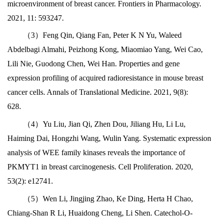
microenvironment of breast cancer. Frontiers in Pharmacology.
2021, 11: 593247.
（
3）Feng Qin, Qiang Fan, Peter K N Yu, Waleed
Abdelbagi Almahi, Peizhong Kong, Miaomiao Yang, Wei Cao,
Lili Nie, Guodong Chen, Wei Han. Properties and gene
expression profiling of acquired radioresistance in mouse breast
cancer cells. Annals of Translational Medicine. 2021, 9(8):
628.
（
4）Yu Liu, Jian Qi, Zhen Dou, Jiliang Hu, Li Lu,
Haiming Dai, Hongzhi Wang, Wulin Yang. Systematic expression
analysis of WEE family kinases reveals the importance of
PKMYT1 in breast carcinogenesis. Cell Proliferation. 2020,
53(2): e12741.
（
5）Wen Li, Jingjing Zhao, Ke Ding, Herta H Chao,
Chiang-Shan R Li, Huaidong Cheng, Li Shen. Catechol-O-