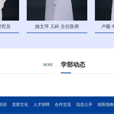
研究员
姚文萍 儿科 主任医师
卢薇 
学部动态
MORE
培训
党群文化
人才招聘
合作交流
信息公开
就医指南