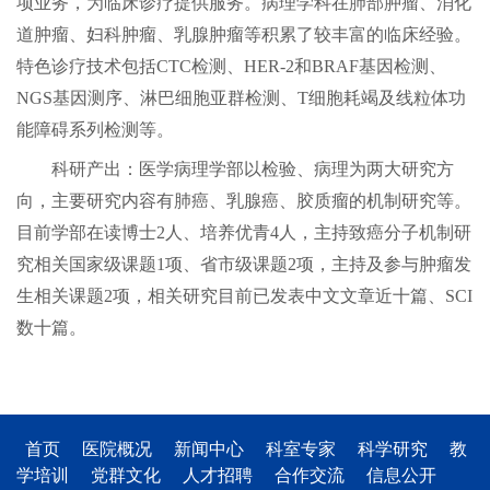
项业务，为临床诊疗提供服务。病理学科在肺部肿瘤、消化
道肿瘤、妇科肿瘤、乳腺肿瘤等积累了较丰富的临床经验。
特色诊疗技术包括CTC检测、HER-2和BRAF基因检测、
NGS基因测序、淋巴细胞亚群检测、T细胞耗竭及线粒体功
能障碍系列检测等。
科研产出：医学病理学部以检验、病理为两大研究方
向，主要研究内容有肺癌、乳腺癌、胶质瘤的机制研究等。
目前学部在读博士
2人、培养优青4人，主持致癌分子机制研
究相关国家级课题1项、省市级课题2项，主持及参与肿瘤发
生相关课题2项，相关研究目前已发表中文文章近十篇、SCI
数十篇。
首页
医院概况
新闻中心
科室专家
科学研究
教
学培训
党群文化
人才招聘
合作交流
信息公开