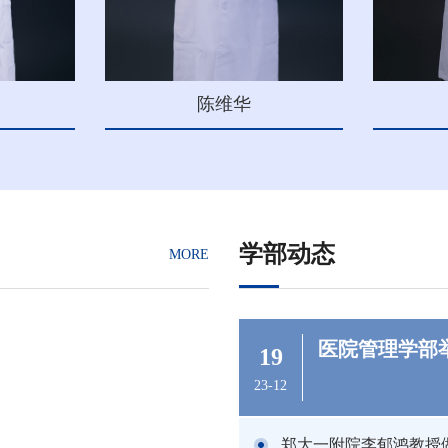
陈维华
学部动态
MORE
医院管理学部举
19
23-12
郑大一附院李郁鸿教授做