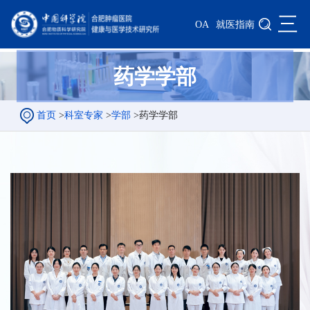
三
OA
就医指南
药学学部
首页
>
科室专家
>
学部
>
药学学部