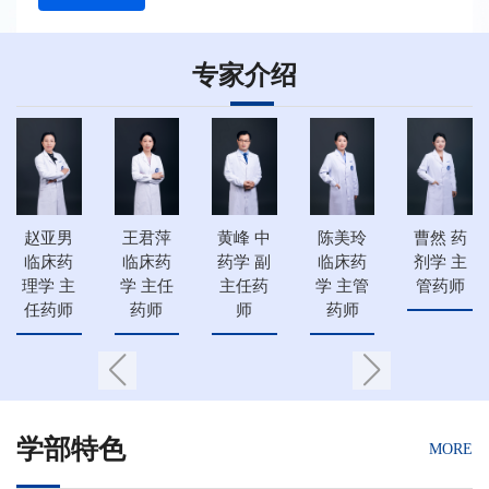
专家介绍
黄峰 中
赵亚男
王君萍
陈美玲
曹然 药
药学 副
临床药
临床药
临床药
剂学 主
主任药
理学 主
学 主任
学 主管
管药师
师
任药师
药师
药师
学部特色
MORE