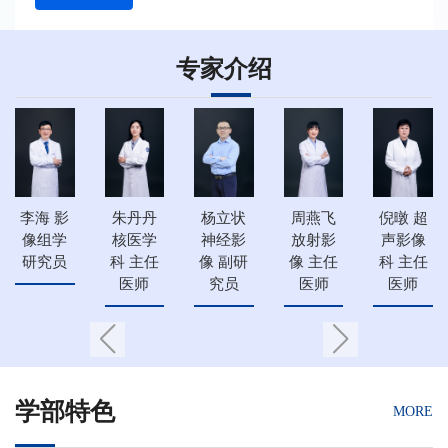
专家介绍
李海 影
朱丹丹
杨立状
周燕飞
倪暾 超
像组学
核医学
神经影
放射影
声影像
研究员
科 主任
像 副研
像 主任
科 主任
医师
究员
医师
医师
学部特色
MORE