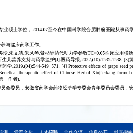
理学专业硕士学位，2014.07至今在中国科学院合肥肿瘤医院从
营养与临床药学工作。
美玲,朱文靖,朱凤琴.紫杉醇药代动力学参数TC>0.05临床应用横断面调查
生儿营养支持与药学监护[J].医药导报,2022,(10):1535-1538.
571. [4] Protective effects of grape seed proanthocya
al therapeutic effect of Chinese Herbal Xinji'erkang formula on
014(第一作者).
委员会委员，安徽省药学会药物经济学专委会青年委员会委员，
培训
党群文化
人才招聘
合作交流
信息公开
就医指南