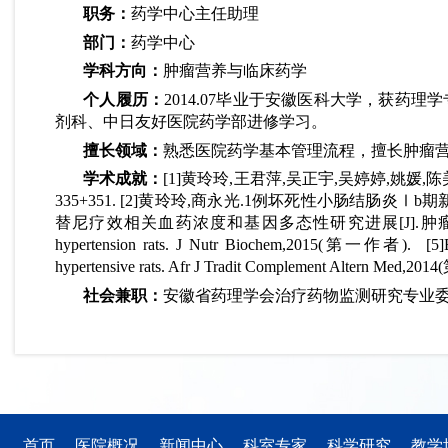
职务：
药学中心主任助理
部门：
药学中心
学科方向：
肿瘤营养与临床药学
个人履历：
2014.07毕业于安徽医科大学，获药
剂科、中日友好医院药学部进修学习。
擅长领域：
熟悉医院药学基本管理流程，擅长肿瘤
学术成就：
[1]黄玲玲,王君萍,吴正宇,吴婷婷,姚媛,陈
335+351. [2]黄玲玲,商永光.1例坏死性小肠结肠炎Ⅰb期新
替尼疗效相关血药浓度和基因多态性研究进展[J].肿瘤药学,2019,(04):544-549+
hypertension rats. J Nutr Biochem,2015(第一作者). [5]Benefic
hypertensive rats. Afr J Tradit Complement Altern Med,2
社会兼职：
安徽省药理学会治疗药物监测研究专业
首页
医院概况
新闻中心
科室专家
科学研究
教学