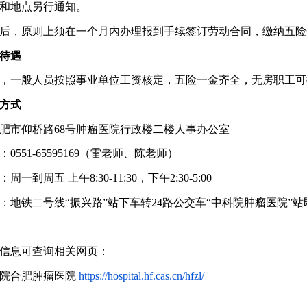
和地点另行通知。
后，原则上须在一个月内办理报到手续签订劳动合同，缴纳五险
待遇
，一般人员按照事业单位工资核定，五险一金齐全，无房职工可
方式
肥市仰桥路
68号肿瘤医院行政楼二楼人事办公室
：
0551-65595169（雷老师、陈老师）
：周一到周五
上午
8:30-11:30，下午2:30-5:00
：地铁二号线
“振兴路”站下车转24路公交车“中科院肿瘤医院”
信息可查询相关网页：
学院合肥肿瘤医院
https://hospital.hf.cas.cn/hfzl/