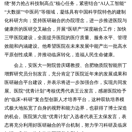
绕“努力抢占科技制高点”核心任务，紧密结合“AI人工智能”
“大数据”“中医药”等领域，凝练具有中国科学院特色的建制
化科研方向；坚持医研融合的办院理念，进一步推进医院与
健康所的医研交叉融合，开展“医研产”深度融合工作；加快
三甲医院建设，全面提升医院的医疗质量、服务水平、管理
效能和内涵建设。他希望医院在未来发展中能产出一批高水
平原创性成果，并推动临床转化，造福人民生命健康。
会上，安医大一附院曾庆曙教授、合肥物质院智能所丁
增辉研究员分别发言，充分肯定了医院近年来的发展成果和
医研融合平台建设，并表示将进一步加强合作，实现共同发
展。医院“优青计划”考核优秀代表王云发言，感谢医院给予
的“临床+科研”复合型创新人才培养平台，这种双轨培养模
式极大地拓宽了自身的视野和能力边界，也获得了博士深造
的机会。医院第六批“优青计划”入选者代表王太保发言，表
态将充分利用好医研融合的平台机制，努力学习科研及临床