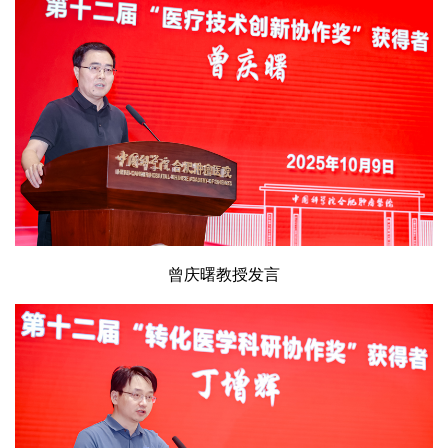
曾庆曙教授发言