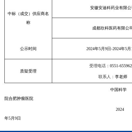
安徽安迪科药业有限公
中标（成交）供应商名
称
成都欣科医药有限公
公示时间
20
2
4年
5
月
9
日
-20
24
年
5
月
受理电话：
0551-65596
质疑受理
联系人：
李老师
中国科学
院合肥肿瘤医院
20
2
4
年
5
月
9
日