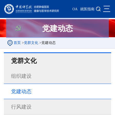
三
OA
就医指南
党建动态
首页
>
党群文化
>
党建动态
党群文化
组织建设
党建动态
行风建设