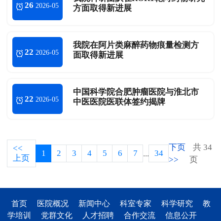
26
2026-05
方面取得新进展
我院在阿片类麻醉药物痕量检测方
22
2026-05
面取得新进展
中国科学院合肥肿瘤医院与淮北市
22
2026-05
中医医院医联体签约揭牌
下页
共 34
<<
1
2
3
4
5
6
7
34
...
上页
>>
页
首页
医院概况
新闻中心
科室专家
科学研究
教
学培训
党群文化
人才招聘
合作交流
信息公开