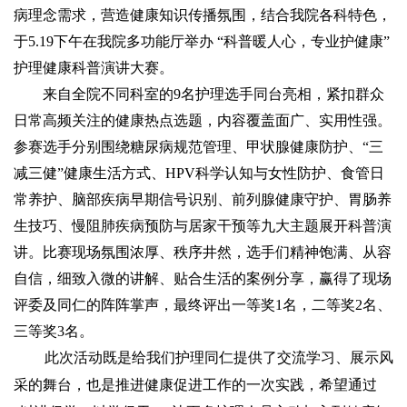
病理念需求，营造健康知识传播氛围，结合我院各科特色，
于5.19下午在我院多功能厅举办 “科普暖人心，专业护健康”
护理健康科普演讲大赛。
来自全院不同科室的9名护理选手同台亮相，紧扣群众
日常高频关注的健康热点选题，内容覆盖面广、实用性强。
参赛选手分别围绕糖尿病规范管理、甲状腺健康防护、“三
减三健”健康生活方式、HPV科学认知与女性防护、食管日
常养护、脑部疾病早期信号识别、前列腺健康守护、胃肠养
生技巧、慢阻肺疾病预防与居家干预等九大主题展开科普演
讲。比赛现场氛围浓厚、秩序井然，选手们精神饱满、从容
自信，细致入微的讲解、贴合生活的案例分享，赢得了现场
评委及同仁的阵阵掌声，最终评出一等奖1名，二等奖2名、
三等奖3名。
此次活动既是给我们护理同仁提供了交流学习、展示风
采的舞台，也是推进健康促进工作的一次实践，希望通过