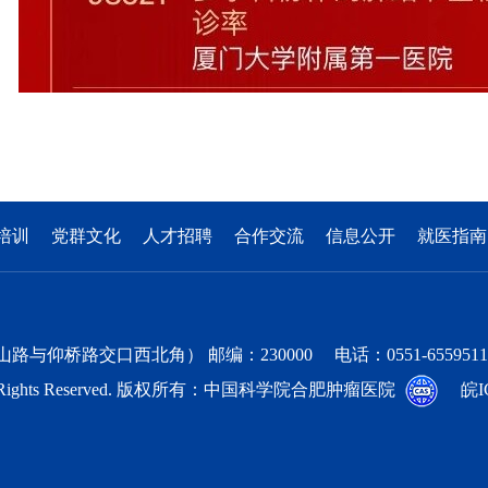
培训
党群文化
人才招聘
合作交流
信息公开
就医指南
交口西北角） 邮编：230000 电话：0551-65595111 邮箱：ho
as.cn All Rights Reserved. 版权所有：中国科学院合肥肿瘤医院
皖I