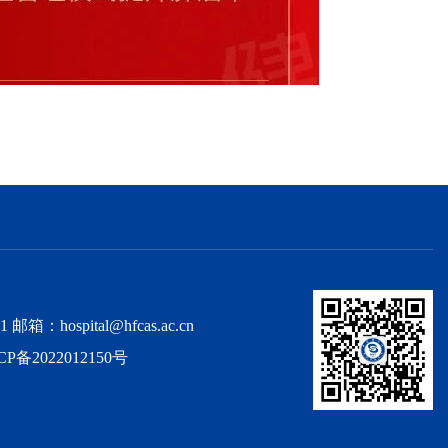
spital@hfcas.ac.cn
CP备2022012150号