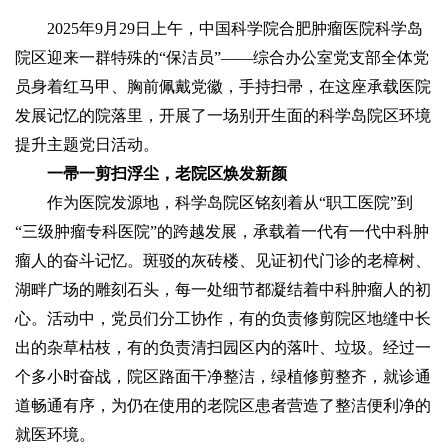
2025年9月29日上午，中国科学院合肥肿瘤医院科学岛
院区迎来一群特殊的“保洁员”——综合办公室党支部全体党
员身着红马甲、胸前佩戴党徽，手持扫帚，在这座承载医院
发展记忆的院落里，开展了一场别开生面的科学岛院区环境
提升主题党日活动。
一帚一
剪
扫浮尘，老院区焕发新颜
作为医院发源地，科学岛院区铭刻着从“职工医院”到
“三级肿瘤专科医院”的跨越发展，承载着一代有一代中科肿
瘤人的奋斗记忆。斑驳的灰砖楼、见证初代门诊的老樟树、
湖畔广场的雕刻石头，每一处细节都凝结着中科肿瘤人的初
心。活动中，党员们分工协作，有的负责修剪院区地缝中长
出的杂草枯枝，有的负责清扫园区内的落叶、垃圾。经过一
个多小时奋战，院区路面干净整洁，绿植修剪整齐，就诊通
道畅通有序，为仍在使用的老院区患者营造了整洁便利净的
就医环境。