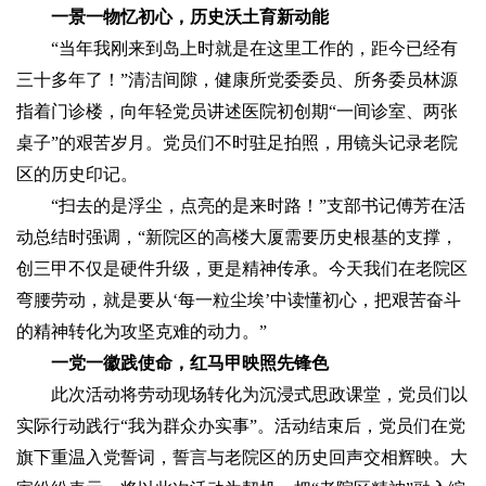
一景一物忆初心，历史沃土育新动能
“当年我刚来到岛上时就是在这里工作的，距今已经有
三十多年了！”清洁间隙，健康所党委委员、所务委员林源
指着门诊楼，向年轻党员讲述医院初创期“一间诊室、两张
桌子”的艰苦岁月。党员们不时驻足拍照，用镜头记录老院
区的历史印记。
“扫去的是浮尘，点亮的是来时路！”支部书记傅芳在活
动总结时强调，“新院区的高楼大厦需要历史根基的支撑，
创三甲不仅是硬件升级，更是精神传承。今天我们在老院区
弯腰劳动，就是要从‘每一粒尘埃’中读懂初心，把艰苦奋斗
的精神转化为攻坚克难的动力。”
一党一徽践使命，红马甲映照先锋色
此次活动将劳动现场转化为沉浸式思政课堂，党员们以
实际行动践行“我为群众办实事”。活动结束后，党员们在党
旗下重温入党誓词，誓言与老院区的历史回声交相辉映。大