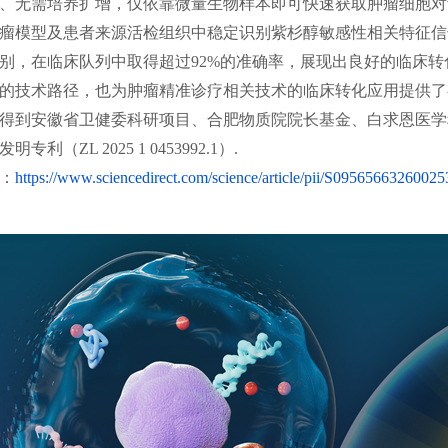
、无需培养扩增，仅依靠微量生物样本即可快速获取肿瘤细胞对
瘤模型及患者来源活检组织中稳定识别紫杉醇敏感性相关特征信
别，在临床队列中取得超过92%的准确率，展现出良好的临床
的技术路径，也为肿瘤精准诊疗相关技术的临床转化应用提供了
得到安徽省卫健委科研项目、合肥物质院院长基金、白求恩医学
发明专利（
ZL 2025 1 0453992.1）.
：
https://www.sciencedirect.com/science/article/pii/S09565663260025