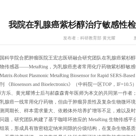
我院在乳腺癌紫杉醇治疗敏感性
发布者：科研教育部 黄光耀
国科学院合肥肿瘤医院王宏志医研融合研究团队在乳腺癌紫杉醇
物传感器
——MetaRing，为乳腺癌患者常用化疗药物紫杉醇
Matrix-Robust Plasmonic MetaRing Biosensor for Rapid SERS-Ba
刊
《
Biosensors and Bioelectronics》（中科院一区
师方乐
、
黄光耀博士后
与
郝森森青年医师为本文的共同第一作者
乳腺癌一线常用化疗药物，但由于肿瘤异质性及复杂生物微环境
测周期长、样本需求量大、依赖体外培养扩增等不足，难以及时
问题，研究团队构建了基于咖啡环效应的
MetaRing 生物
组装，形成具有致密稳定纳米间隙的分级结构，在复杂生物基质