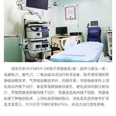
现有日本
OLYMPUS 290电子胃肠镜各2套；超声小探头一套；
高频电刀、氩气刀、二氧化碳冷冻治疗机等设备。除开展常规的胃
肠镜诊断技术、气管镜诊断技术外，尚能开展：非静脉曲张性上消
化道出内镜下治疗、食道胃底静脉曲张套扎、硬化及组织胶注射治
疗、早期胃肠道肿瘤内镜下治疗、胃肠道息肉内镜下切除、胃肠道
粘膜下肿物切除术、上消化道异物的取出、消化道良恶性狭窄扩张
及支架置入、EUS引导下细针穿刺(FNA)、光动力治疗恶性肿瘤。