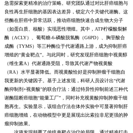
急需探索更精准的治疗策略。研究团队通过对比肝癌细胞与
良性再生肝细胞的基因表达差异，锁定六个关键代谢酶。这
些酶在肝癌中异常活跃，推动癌细胞快速合成生物大分子
（如蛋白质、核酸）实现恶性增殖。其中，ATP柠檬酸裂解
酶（ACLY）、葡萄糖-6-磷酸脱氢酶（G6PD）、胸苷酸合
成酶（TYMS）等三种酶位于代谢通路上游，成为抑制肝癌
增殖的“黄金靶点”。与此同时，研究发现肝癌细胞中视黄醇
（维生素A）代谢通路受阻，导致其代谢产物视黄酸
（RA）水平显著降低。而视黄酸恰好是抑制肿瘤干细胞自
我更新的关键因子。基于上述发现，科研人员设计出“代谢
酶抑制剂+视黄酸”的联合疗法：通过特异性抑制前述三种代
谢酶阻断癌细胞“能量工厂”，同时补充视黄酸抑制肿瘤干细
胞再生。实验显示，该组合疗法在体外实验中可显著抑制肝
癌细胞增殖，在动物模型中更是展现出比索拉非尼更强的肿
瘤抑制效果。
这项发现颠覆了传统单靶点治疗的局限，通过精准打击