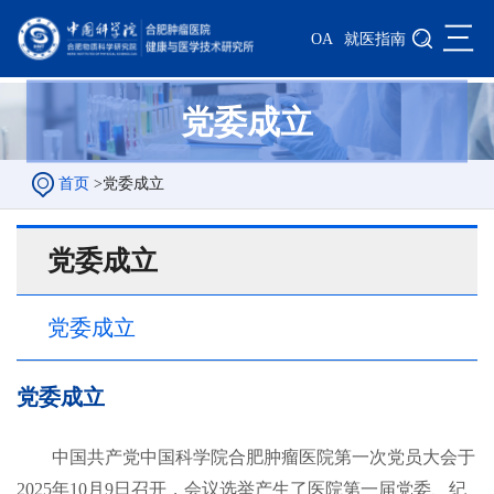
三
OA
就医指南
党委成立
首页
>
党委成立
党委成立
党委成立
党委成立
中国共产党
中国科学院合肥肿瘤医院
第一次
党员
大会于
2025年10月9日召开，
会议选举产生了
医院第
一届党委、纪