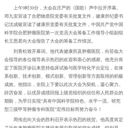
上午9时30分，大会在庄严的《国歌》声中拉开序幕。
邓九安宣读了合肥物质院党委有关批复文件，健康所纪委书
记沈成银宣读了健康所党委有关批复文件，中国共产党中国
科学院合肥肿瘤医院第一次党员大会筹备工作领导小组副组
长王恩君向大会报告了大会的筹备工作情况。
刘青松致开幕词。他代表健康所及肿瘤医院，向莅临大
会指导的各位领导表示热烈的欢迎和衷心的感谢。他充分肯
定了医院开诊以来坚持临床试验与医学转化平台定位，在体
系创新、技术创新、模式创新、管理创新等方面取得的积极
成效。他指出，全院上下要以此次大会为契机，凝心聚力、
踔厉奋发，以优异成绩回报上级党组织的信任和人民群众的
期盼，为早日实现“具有中国科学院特色、水平一流、研究
型三级甲等肿瘤专科医院”宏伟目标而努力奋斗！
周传忠向大会的胜利召开表示热烈的祝贺。他高度肯定
了近年来肿瘤医院在建设发展中取得的突出成绩，特别是