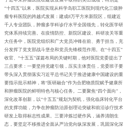
“十四五”以来，医院实现从科学岛职工医院到现代化三级肿
瘤专科医院的跨越式发展：建成8万平方米新院区，组建近
千人专业团队，肿瘤多学科诊疗水平全国领先，转化医学研
究体系持续完善。在疫情防控、新院区建设、科研攻关等重
大任务中，医院党组织和广大党员冲锋在前、勇于担当，充
分发挥了党支部战斗堡垒和党员先锋模范作用。在“十四五”
收官、“十五五”谋篇布局的关键时期，他对医院党委提出了
三点要求：一要坚持党建引领，压实主体责任，党委班子要
带头深入贯彻落实习近平总书记关于推进健康中国建设的重
要指示批示精神，将“医研融合”作为合肥物质院赋予健康所
和肿瘤医院的鲜明特色与核心任务。二要聚焦“四个面向”，
深化改革创新，以“十五五”规划为契机，强化临床转化平台
的支撑功能，力争在肿瘤防治原创理论突破和前沿诊疗技术
研发上取得标志性成果。三要淬炼过硬作风，涵养清朗生
态，要坚定不移推进全面从严治党向纵深发展，巩固深化深