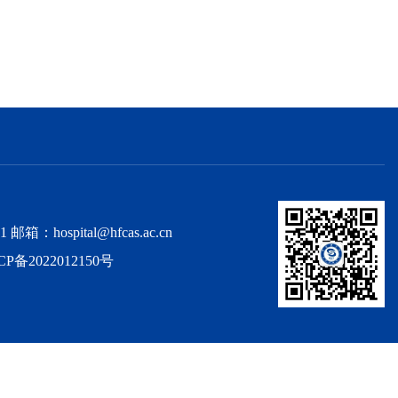
spital@hfcas.ac.cn
CP备2022012150号