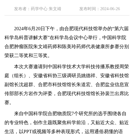
发布者：药学中心 朱文靖
发布时间：2024-06-26
2024年6月20日下午，由合肥现代科技馆举办的“第六届
科学岛科普讲解大赛”在科学岛会议中心举行
，
中国科学院
合肥肿瘤医院
朱文靖药师和陈美玲药师代表健康所参赛分别
荣获二等奖和三等奖。
本次大赛邀请到中国科学技术大学科技传播系教授周荣
庭（组长）、安徽省科协三级调研员姚德祥、安徽省科技馆
副馆长沈超群、合肥市科技馆馆长朱道宏、合肥盐业信息宣
传部部长方岩作为评委，合肥现代科技馆馆长孙裴兰出席比
赛。
来自
中国科学院合肥物质
院
7个
研究所
的选手围绕各自
的专业特色，创作主题既聚焦科学前沿，又贴近大众、贴近
生活，以
PPT或视频等多种表现形式，运用通俗易懂的语